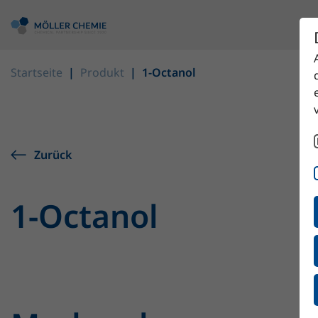
Startseite
Produkt
1-Octanol
Zurück
1-Octanol