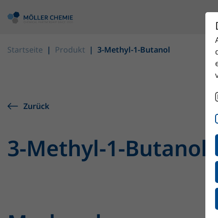
Startseite
Produkt
3-Methyl-1-Butanol
Zurück
3-Methyl-1-Butanol