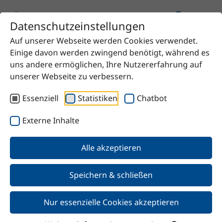
Datenschutzeinstellungen
Auf unserer Webseite werden Cookies verwendet.
Startseite
Produkt
AlphaPlus® 1-Hexene
Einige davon werden zwingend benötigt, während es
uns andere ermöglichen, Ihre Nutzererfahrung auf
unserer Webseite zu verbessern.
Essenziell
Statistiken
Chatbot
Zurück
Externe Inhalte
AlphaPlus® 1-Hexene
Alle akzeptieren
Speichern & schließen
Nur essenzielle Cookies akzeptieren
Merkmale