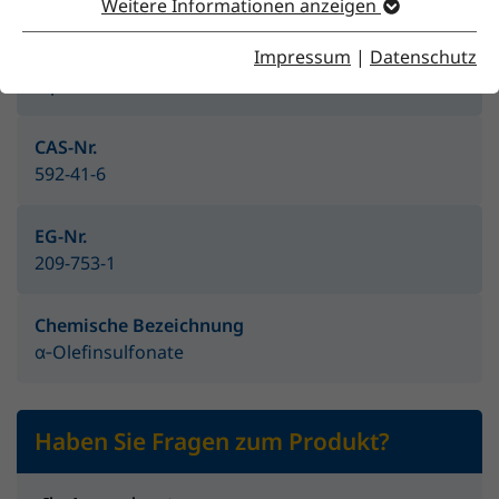
Weitere Informationen anzeigen
Impressum
|
Datenschutz
Produktgruppe
Alpha Olefine
CAS-Nr.
592-41-6
EG-Nr.
209-753-1
Chemische Bezeichnung
α‑Olefinsulfonate
Haben Sie Fragen zum Produkt?