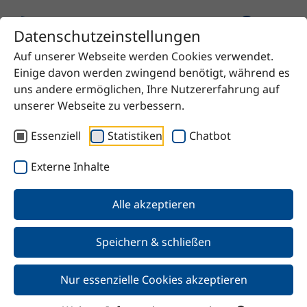
Datenschutzeinstellungen
Auf unserer Webseite werden Cookies verwendet.
Startseite
Produkt
AlphaPlus® C14-16
Einige davon werden zwingend benötigt, während es
uns andere ermöglichen, Ihre Nutzererfahrung auf
unserer Webseite zu verbessern.
Essenziell
Statistiken
Chatbot
Zurück
Externe Inhalte
AlphaPlus® C14-16
Alle akzeptieren
Speichern & schließen
Nur essenzielle Cookies akzeptieren
Merkmale