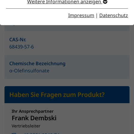
Weitere Informationen anzeigen
Impressum
|
Datenschutz
Produktgruppe
Alpha Olefine
CAS-Nr.
68439-57-6
Chemische Bezeichnung
α‑Olefinsulfonate
Haben Sie Fragen zum Produkt?
Ihr Ansprechpartner
Frank Dembski
Vertriebsleiter