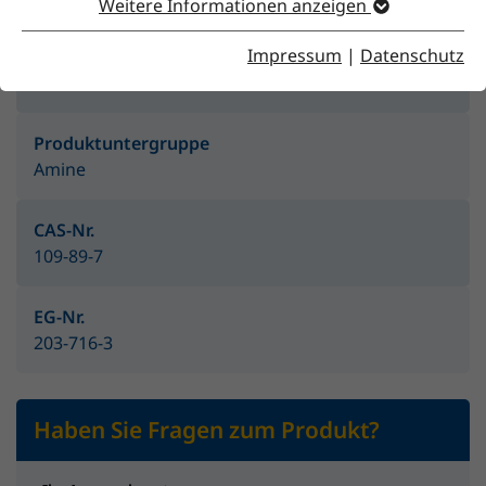
Weitere Informationen anzeigen
Impressum
|
Datenschutz
Produktgruppe
Amine & Aminoalkohole
Produktuntergruppe
Amine
CAS-Nr.
109-89-7
EG-Nr.
203-716-3
Haben Sie Fragen zum Produkt?