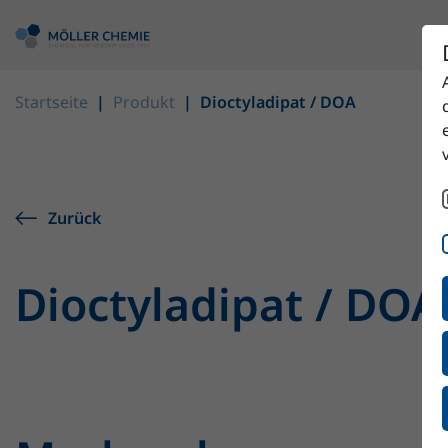
Startseite
Produkt
Dioctyladipat / DOA
Zurück
Dioctyladipat / DOA