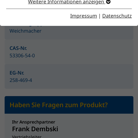
Merkmale
Weitere Informationen anzeigen
Impressum
|
Datenschutz
Produktgruppe
Weichmacher
CAS-Nr.
53306-54-0
EG-Nr.
258-469-4
Haben Sie Fragen zum Produkt?
Ihr Ansprechpartner
Frank Dembski
Vertriebsleiter