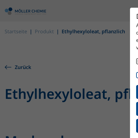
Startseite
Produkt
Ethylhexyloleat, pflanzlich
Zurück
Ethylhexyloleat, pfl