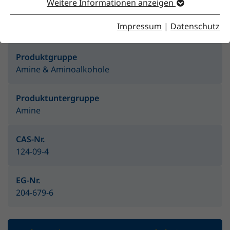
Weitere Informationen anzeigen
Merkmale
Impressum
|
Datenschutz
Produktgruppe
Amine & Aminoalkohole
Produktuntergruppe
Amine
CAS-Nr.
124-09-4
EG-Nr.
204-679-6