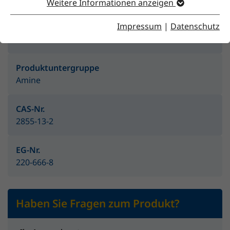
Weitere Informationen anzeigen
Impressum
|
Datenschutz
Produktgruppe
Amine & Aminoalkohole
Produktuntergruppe
Amine
CAS-Nr.
2855-13-2
EG-Nr.
220-666-8
Haben Sie Fragen zum Produkt?