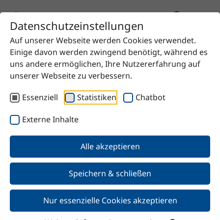
Datenschutzeinstellungen
Auf unserer Webseite werden Cookies verwendet.
Startseite
Produkt
Magnesiumnitrat-6-Hydrat
Einige davon werden zwingend benötigt, während es
uns andere ermöglichen, Ihre Nutzererfahrung auf
unserer Webseite zu verbessern.
Essenziell
Statistiken
Chatbot
Zurück
Externe Inhalte
Magnesiumnitrat-6-Hydrat
Alle akzeptieren
Speichern & schließen
Nur essenzielle Cookies akzeptieren
Merkmale