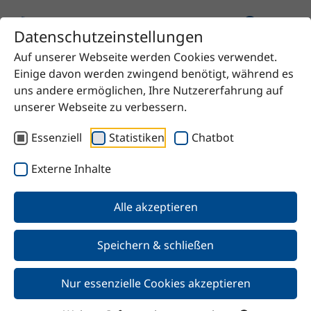
Datenschutzeinstellungen
Auf unserer Webseite werden Cookies verwendet.
Startseite
Produkt
MC Phenol styrolisiert
Einige davon werden zwingend benötigt, während es
uns andere ermöglichen, Ihre Nutzererfahrung auf
unserer Webseite zu verbessern.
Essenziell
Statistiken
Chatbot
Zurück
Externe Inhalte
MC Phenol styrolisiert
Alle akzeptieren
Speichern & schließen
Nur essenzielle Cookies akzeptieren
Merkmale