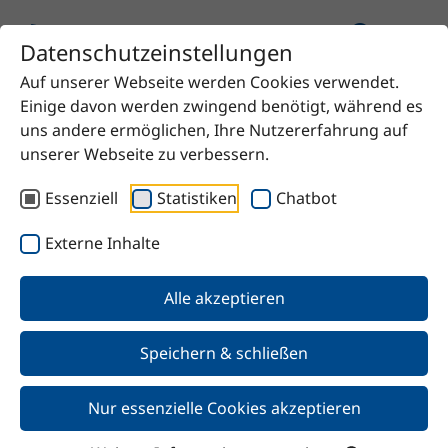
Datenschutzeinstellungen
Auf unserer Webseite werden Cookies verwendet.
Startseite
Produkt
Monoethanolamin LFG 85
Einige davon werden zwingend benötigt, während es
uns andere ermöglichen, Ihre Nutzererfahrung auf
unserer Webseite zu verbessern.
Essenziell
Statistiken
Chatbot
Zurück
Externe Inhalte
Monoethanolamin LFG 85
Alle akzeptieren
Speichern & schließen
Nur essenzielle Cookies akzeptieren
Merkmale