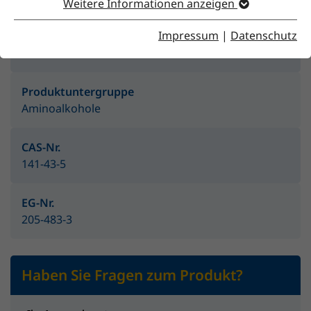
Weitere Informationen anzeigen
Impressum
|
Datenschutz
Produktgruppe
Amine & Aminoalkohole
Produktuntergruppe
Aminoalkohole
CAS-Nr.
141-43-5
EG-Nr.
205-483-3
Haben Sie Fragen zum Produkt?