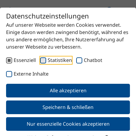
Datenschutzeinstellungen
Auf unserer Webseite werden Cookies verwendet.
Startseite
Produkt
Orisil® 200 D
Einige davon werden zwingend benötigt, während es
uns andere ermöglichen, Ihre Nutzererfahrung auf
unserer Webseite zu verbessern.
Essenziell
Statistiken
Chatbot
Zurück
Externe Inhalte
Orisil® 200 D
Alle akzeptieren
Speichern & schließen
Nur essenzielle Cookies akzeptieren
Merkmale