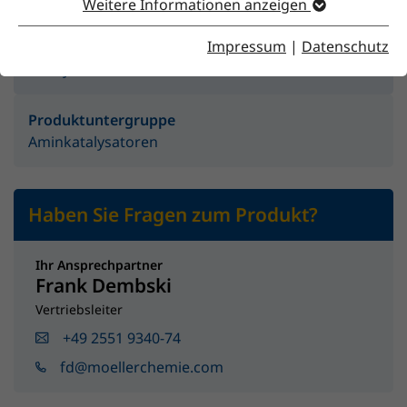
Weitere Informationen anzeigen
Impressum
|
Datenschutz
Produktgruppe
Katalysatoren
Produktuntergruppe
Aminkatalysatoren
Haben Sie Fragen zum Produkt?
Ihr Ansprechpartner
Frank Dembski
Vertriebsleiter
+49 2551 9340-74
fd@moellerchemie.com