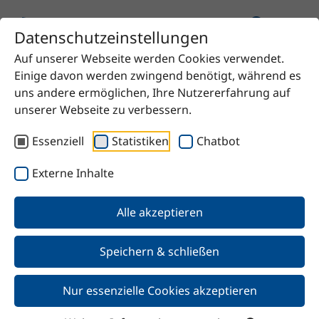
Datenschutzeinstellungen
Auf unserer Webseite werden Cookies verwendet.
Startseite
Produkt
SteKat B25
Einige davon werden zwingend benötigt, während es
uns andere ermöglichen, Ihre Nutzererfahrung auf
unserer Webseite zu verbessern.
Essenziell
Statistiken
Chatbot
Zurück
Externe Inhalte
SteKat B25
Alle akzeptieren
Speichern & schließen
Nur essenzielle Cookies akzeptieren
Merkmale