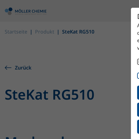
Startseite
Produkt
SteKat RG510
Zurück
SteKat RG510