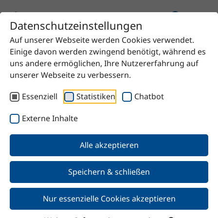
Datenschutzeinstellungen
Auf unserer Webseite werden Cookies verwendet.
Startseite
Produkt
SteSil 9240
Einige davon werden zwingend benötigt, während es
uns andere ermöglichen, Ihre Nutzererfahrung auf
unserer Webseite zu verbessern.
Essenziell
Statistiken
Chatbot
Zurück
Externe Inhalte
SteSil 9240
Alle akzeptieren
Speichern & schließen
Nur essenzielle Cookies akzeptieren
Merkmale