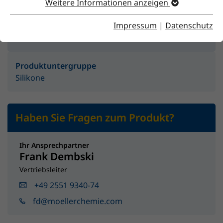
Weitere Informationen anzeigen
Impressum
|
Datenschutz
Produktgruppe
Additive
Produktuntergruppe
Silikone
Haben Sie Fragen zum Produkt?
Ihr Ansprechpartner
Frank Dembski
Vertriebsleiter
+49 2551 9340-74
fd@moellerchemie.com