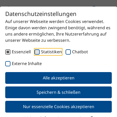
Datenschutzeinstellungen
Auf unserer Webseite werden Cookies verwendet.
Startseite
Produkt
UNIQ®FLOW 376 S
Einige davon werden zwingend benötigt, während es
uns andere ermöglichen, Ihre Nutzererfahrung auf
unserer Webseite zu verbessern.
Essenziell
Statistiken
Chatbot
Zurück
Externe Inhalte
UNIQ®FLOW 376 S
Alle akzeptieren
Speichern & schließen
Nur essenzielle Cookies akzeptieren
Merkmale