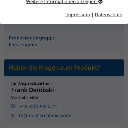
Weitere Informationen anzeigen
Impressum
|
Datenschutz
Produktgruppe
Additive
Produktuntergruppe
Entschäumer
Haben Sie Fragen zum Produkt?
Ihr Ansprechpartner
Frank Dembski
Vertriebsleiter
+49 2551 9340-74
fd@moellerchemie.com