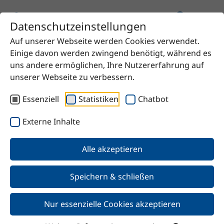
Datenschutzeinstellungen
Auf unserer Webseite werden Cookies verwendet.
Startseite
Produkt
UNIQ®FLOW 415 S
Einige davon werden zwingend benötigt, während es
uns andere ermöglichen, Ihre Nutzererfahrung auf
unserer Webseite zu verbessern.
Essenziell
Statistiken
Chatbot
Zurück
Externe Inhalte
UNIQ®FLOW 415 S
Alle akzeptieren
Speichern & schließen
Nur essenzielle Cookies akzeptieren
Merkmale