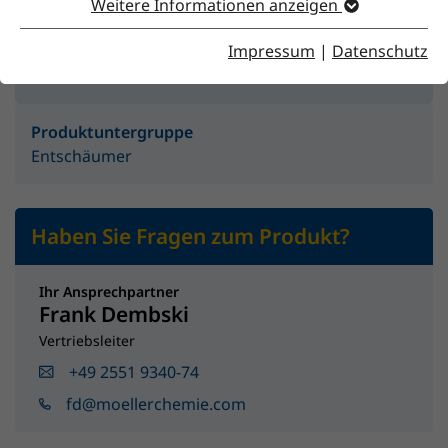
Weitere Informationen anzeigen
Impressum
|
Datenschutz
Produktgruppe
Additive
Produktuntergruppe
Entschäumer
Haben Sie Fragen zum Produkt?
Ihr Ansprechpartner
Frank Dembski
Vertriebsleiter
+49 2551 9340-74
fd@moellerchemie.com