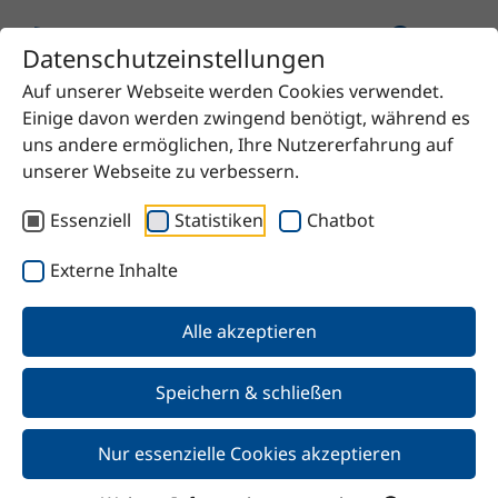
Datenschutzeinstellungen
Auf unserer Webseite werden Cookies verwendet.
Startseite
Produkt
UNIQ®SPERSE 615 S
Einige davon werden zwingend benötigt, während es
uns andere ermöglichen, Ihre Nutzererfahrung auf
unserer Webseite zu verbessern.
Essenziell
Statistiken
Chatbot
Zurück
Externe Inhalte
UNIQ®SPERSE 615 S
Alle akzeptieren
Speichern & schließen
Nur essenzielle Cookies akzeptieren
Merkmale