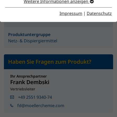
Weitere Informationen anzeigen
Impressum
|
Datenschutz
Produktgruppe
Additive
Produktuntergruppe
Netz- & Dispiergiermittel
Haben Sie Fragen zum Produkt?
Ihr Ansprechpartner
Frank Dembski
Vertriebsleiter
+49 2551 9340-74
fd@moellerchemie.com