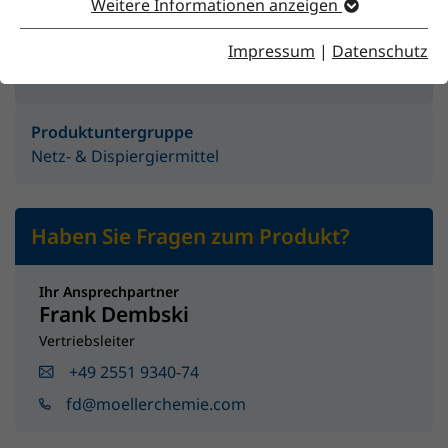
Weitere Informationen anzeigen
Impressum
|
Datenschutz
Produktgruppe
Additive
Produktuntergruppe
Netz- & Dispiergiermittel
Haben Sie Fragen zum Produkt?
Ihr Ansprechpartner
Frank Dembski
Vertriebsleiter
+49 2551 9340-74
fd@moellerchemie.com