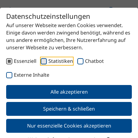
Datenschutzeinstellungen
Auf unserer Webseite werden Cookies verwendet.
Startseite
Produkt
UNIQ®SPERSE 730 U
Einige davon werden zwingend benötigt, während es
uns andere ermöglichen, Ihre Nutzererfahrung auf
unserer Webseite zu verbessern.
Essenziell
Statistiken
Chatbot
Zurück
Externe Inhalte
UNIQ®SPERSE 730 U
Alle akzeptieren
Speichern & schließen
Nur essenzielle Cookies akzeptieren
Merkmale