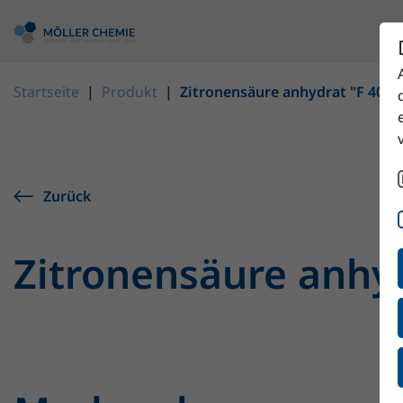
Startseite
Produkt
Zitronensäure anhydrat "F 4020
Zurück
Zitronensäure anhyd