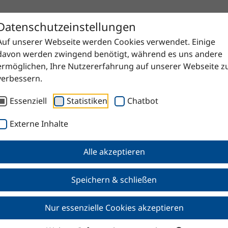
Datenschutzeinstellungen
Auf unserer Webseite werden Cookies verwendet. Einige
" DAB fein
davon werden zwingend benötigt, während es uns andere
ermöglichen, Ihre Nutzererfahrung auf unserer Webseite z
verbessern.
Essenziell
Statistiken
Chatbot
Externe Inhalte
rat "F 4020" DAB fei
Alle akzeptieren
Speichern & schließen
Nur essenzielle Cookies akzeptieren