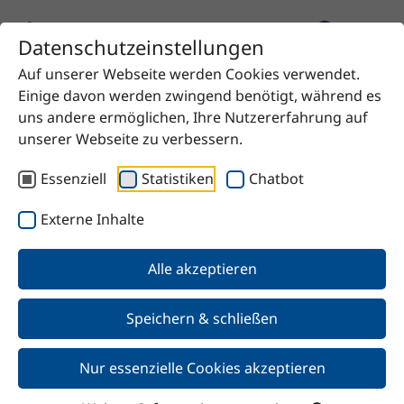
Datenschutzeinstellungen
Auf unserer Webseite werden Cookies verwendet.
Einige davon werden zwingend benötigt, während es
uns andere ermöglichen, Ihre Nutzererfahrung auf
unserer Webseite zu verbessern.
Unsere Produkte
Essenziell
Statistiken
Chatbot
Wir bieten chemische Lösungen für nahezu jeden
Externe Inhalte
Bedarf: von bewährten Rohstoffen bis hin zu
hochwertigen Spezialitäten. Sie haben eine bestimmte
Alle akzeptieren
Anforderung? Sprechen Sie uns an, wir finden die
passende Lösung für Sie.
Speichern & schließen
Nur essenzielle Cookies akzeptieren