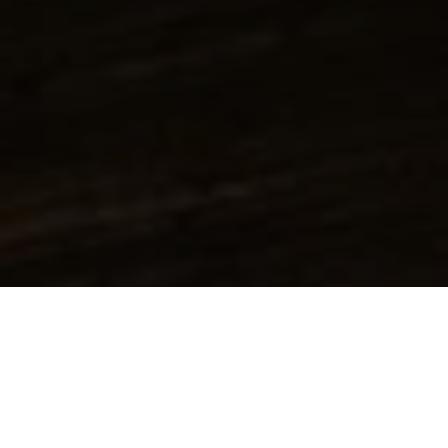
Additive
Alpha Olefine
Amine & Aminoalkohole
Anorganische Säuren & Laugen
Feststoffe
Harze
Katalysatoren
Lösemittel
Alkohole
Aromatische Kohlenwasserstoffe
Carbonate