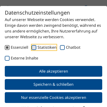
Datenschutzeinstellungen
Auf unserer Webseite werden Cookies verwendet.
Startseite
Produkt
SteSil 9001
Einige davon werden zwingend benötigt, während es
uns andere ermöglichen, Ihre Nutzererfahrung auf
unserer Webseite zu verbessern.
Essenziell
Statistiken
Chatbot
Zurück
Externe Inhalte
SteSil 9001
Alle akzeptieren
Speichern & schließen
Nur essenzielle Cookies akzeptieren
Merkmale