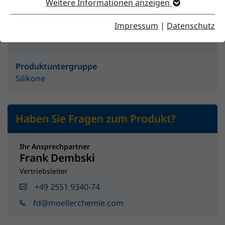
Weitere Informationen anzeigen
Impressum
|
Datenschutz
Produktgruppe
Additive
Produktuntergruppe
Silikone
Haben Sie Fragen zum Produkt?
Ihr Ansprechpartner
Frank Dembski
Vertriebsleiter
+49 2551 9340-74
fd@moellerchemie.com