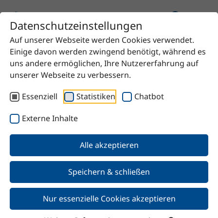
Datenschutzeinstellungen
Auf unserer Webseite werden Cookies verwendet.
Einige davon werden zwingend benötigt, während es
uns andere ermöglichen, Ihre Nutzererfahrung auf
unserer Webseite zu verbessern.
Downloads
Essenziell
Statistiken
Chatbot
Hier finden Sie alle Unterlagen und Zertifikate, die für
Externe Inhalte
Sie relevant sind. Sollten Sie darüber hinaus Fragen
haben, erreichen Sie uns jederzeit über unser
Alle akzeptieren
Kontaktformular
.
Speichern & schließen
Nur essenzielle Cookies akzeptieren