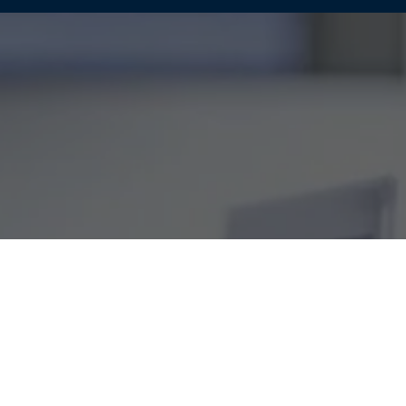
Startseite
Downloads
Broschüren
Hier finden Sie unsere aktuelle Produkt- und
Unternehmensbroschüre zum Download.
Broschüren downloaden
Zertifikate & Zertifizierungen